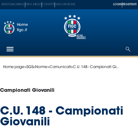
WHISTLEBLOWING
AREA MEDIA
CONTATTI
ASSICURAZIONE
LOGIN
REGISTRATI
Home
figc.it
Home page
>
SGS
>
Norme
>
Comunicati
>
C.U. 148 - Campionati Gi...
Federazione
Nazionali
Partner
Campionati Giovanili
Tecnici
SGS
C.U. 148 - Campionati
Paralimpico
Giovanili
Serie
A
Women