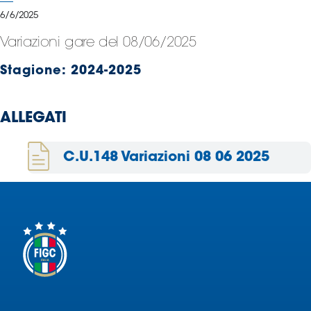
Serie
6/6/2025
B
Variazioni gare del 08/06/2025
Femminile
Museo
Stagione:
2024-2025
del
Calcio
Shop
ALLEGATI
I
partner
C.U.148 Variazioni 08 06 2025
delle
nazionali
Assicurazione
Cerca
Whistleblowing