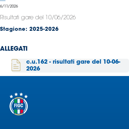
Serie
6/11/2026
B
Risultati gare del 10/06/2026
Femminile
Museo
Stagione:
2025-2026
del
Calcio
Shop
ALLEGATI
I
partner
c.u.162 - risultati gare del 10-06-
delle
2026
nazionali
Assicurazione
Cerca
Whistleblowing