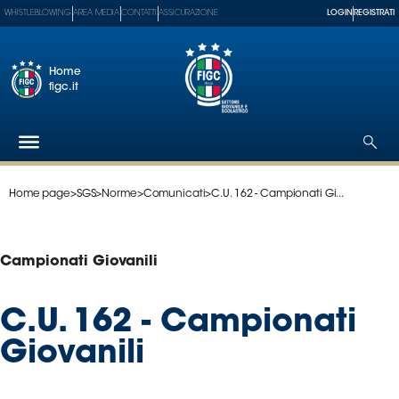
WHISTLEBLOWING
AREA MEDIA
CONTATTI
ASSICURAZIONE
LOGIN
REGISTRATI
Home
figc.it
Home page
>
SGS
>
Norme
>
Comunicati
>
C.U. 162 - Campionati Gi...
Federazione
Nazionali
Partner
Campionati Giovanili
Tecnici
SGS
C.U. 162 - Campionati
Paralimpico
Giovanili
Serie
A
Women