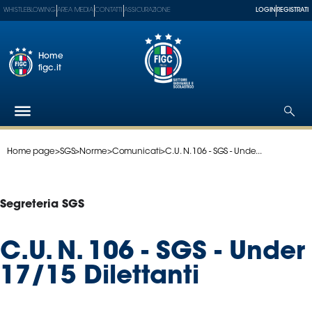
WHISTLEBLOWING
AREA MEDIA
CONTATTI
ASSICURAZIONE
LOGIN
REGISTRATI
Home
figc.it
Home page
>
SGS
>
Norme
>
Comunicati
>
C.U. N. 106 - SGS - Unde...
Federazione
Nazionali
Partner
Segreteria SGS
Tecnici
SGS
C.U. N. 106 - SGS - Under
Paralimpico
17/15 Dilettanti
Serie
A
Women