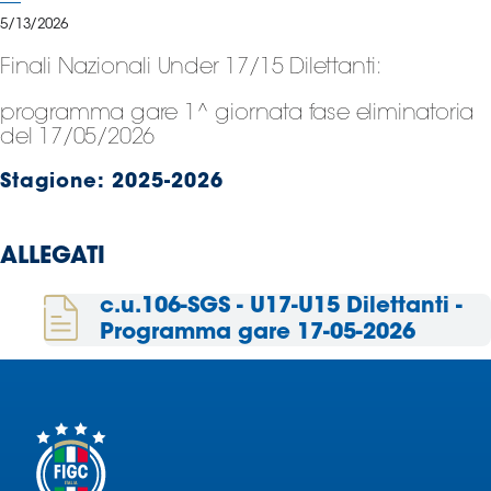
Serie
5/13/2026
B
Finali Nazionali Under 17/15 Dilettanti:
Femminile
Museo
programma gare 1^ giornata fase eliminatoria
del
del 17/05/2026
Calcio
Shop
Stagione:
2025-2026
I
partner
ALLEGATI
delle
nazionali
c.u.106-SGS - U17-U15 Dilettanti -
Assicurazione
Programma gare 17-05-2026
Cerca
Whistleblowing