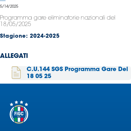
Serie
5/14/2025
B
Programma gare eliminatorie nazionali del
Femminile
18/05/2025
Museo
del
Stagione:
2024-2025
Calcio
Shop
ALLEGATI
I
partner
C.U.144 SGS Programma Gare Del
delle
nazionali
18 05 25
Assicurazione
Cerca
Whistleblowing