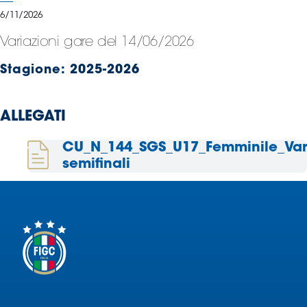
Serie
6/11/2026
B
Variazioni gare del 14/06/2026
Femminile
Museo
Stagione:
2025-2026
del
Calcio
Shop
ALLEGATI
I
partner
CU_N_144_SGS_U17_Femminile_Vari
delle
semifinali
nazionali
Assicurazione
Cerca
Whistleblowing