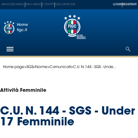
WHISTLEBLOWING
AREA MEDIA
CONTATTI
ASSICURAZIONE
LOGIN
REGISTRATI
Home
figc.it
Home page
>
SGS
>
Norme
>
Comunicati
>
C.U. N. 144 - SGS - Unde...
Federazione
Nazionali
Partner
Attività Femminile
Tecnici
SGS
C.U. N. 144 - SGS - Under
Paralimpico
17 Femminile
Serie
A
Women