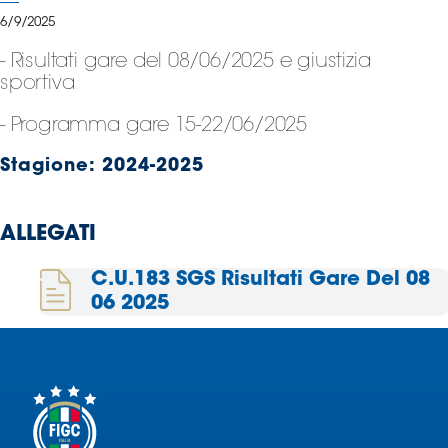
Serie
6/9/2025
B
- Risultati gare del 08/06/2025 e giustizia
Femminile
sportiva
Museo
del
- Programma gare 15-22/06/2025
Calcio
Shop
Stagione:
2024-2025
I
partner
ALLEGATI
delle
nazionali
C.U.183 SGS Risultati Gare Del 08
Assicurazione
06 2025
Cerca
Whistleblowing