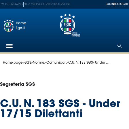
WHISTLEBLOWING
AREA MEDIA
CONTATTI
ASSICURAZIONE
LOGIN
REGISTRATI
Home
figc.it
Home page
>
SGS
>
Norme
>
Comunicati
>
C.U. N. 183 SGS - Under ...
Federazione
Nazionali
Partner
Segreteria SGS
Tecnici
SGS
C.U. N. 183 SGS - Under
Paralimpico
17/15 Dilettanti
Serie
A
Women