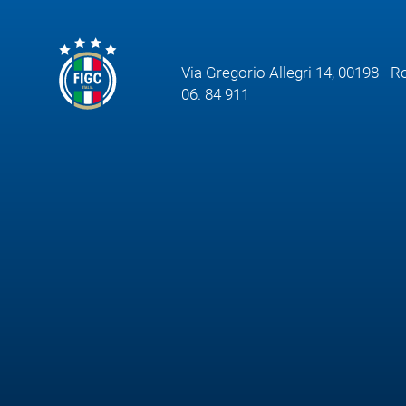
Area
Media
Via Gregorio Allegri 14, 00198 - 
06. 84 911
Contatti
Assicurazione
Social media