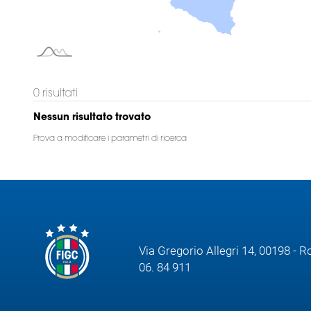
Area
Media
Contatti
0
risultati
Nessun risultato trovato
Assicurazione
Prova a modificare i parametri di ricerca
Social media
Via Gregorio Allegri 14, 00198 - 
06. 84 911