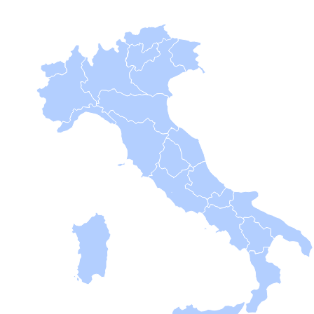
B
Femminile
Museo
del
Calcio
Shop
I
partner
delle
nazionali
Assicurazione
Cerca
Whistleblowing