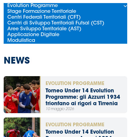
Evolution Programme
Stage Formazione Territoriale
Centri Federali Territoriali (CFT)
Centri di Sviluppo Territoriali Futsal (CST)
Aree Sviluppo Territoriale (AST)
Applicazione Digitale
Modulistica
NEWS
EVOLUTION PROGRAMME
Torneo Under 14 Evolution
Programme: gli Azzurri 1934
trionfano ai rigori a Tirrenia
10 maggio 2026
EVOLUTION PROGRAMME
Torneo Under 14 Evolution