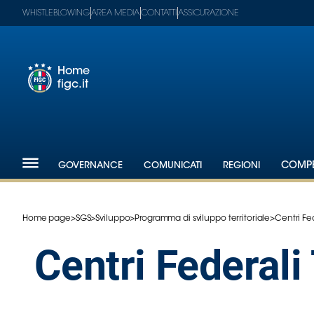
WHISTLEBLOWING
AREA MEDIA
CONTATTI
ASSICURAZIONE
Home
figc.it
Footer
1
Federazione
GOVERNANCE
COMUNICATI
REGIONI
COMPE
Nazionali
Partner
Tecnici
Home page
>
SGS
>
Sviluppo
>
Programma di sviluppo territoriale
>
Centri Fede
SGS
Paralimpico
Centri Federali 
Serie
A
Women
Serie