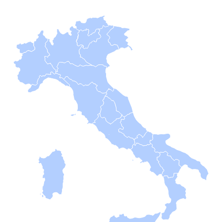
Serie
B
Femminile
Museo
del
Calcio
Shop
I
partner
delle
nazionali
Assicurazione
Cerca
Whistleblowing