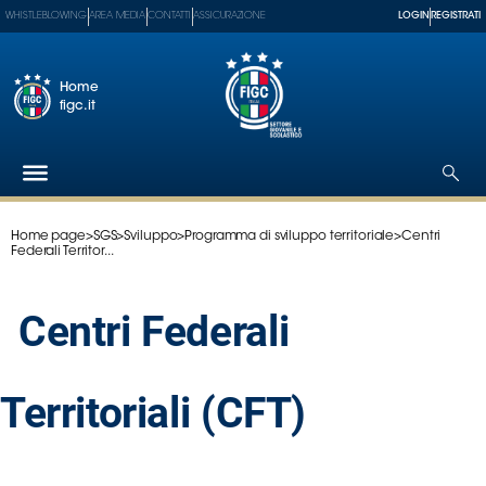
WHISTLEBLOWING
AREA MEDIA
CONTATTI
ASSICURAZIONE
LOGIN
REGISTRATI
Home
figc.it
Home page
>
SGS
>
Sviluppo
>
Programma di sviluppo territoriale
>
Centri
Federazione
Federali Territor...
Nazionali
Partner
Centri Federali
Tecnici
SGS
Paralimpico
Territoriali (CFT)
Serie
A
Women