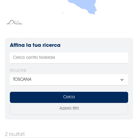
Area
Media
Contatti
Affina la tua ricerca
Assicurazione
REGIONE
Social media
Cerca
Azzera filtri
2
risultati