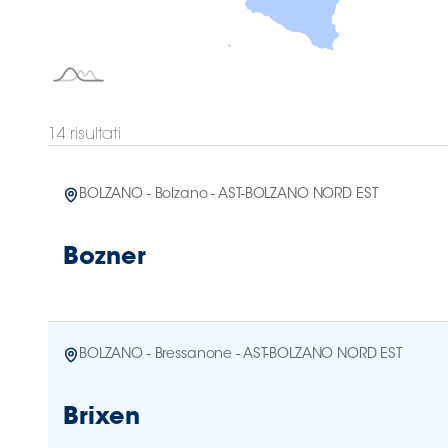
Area
Media
Contatti
14
risultati
Assicurazione
BOLZANO - Bolzano - AST-BOLZANO NORD EST
Social media
Bozner
BOLZANO - Bressanone - AST-BOLZANO NORD EST
Brixen