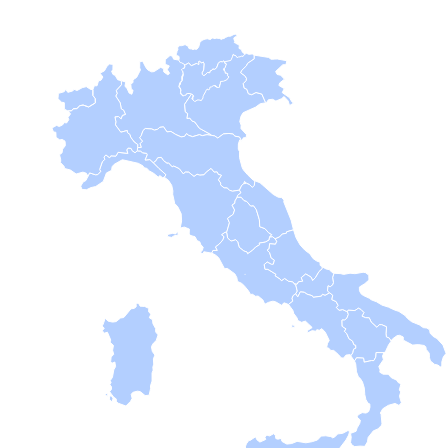
B
Femminile
Museo
del
Calcio
Shop
I
partner
delle
nazionali
Assicurazione
Cerca
Whistleblowing