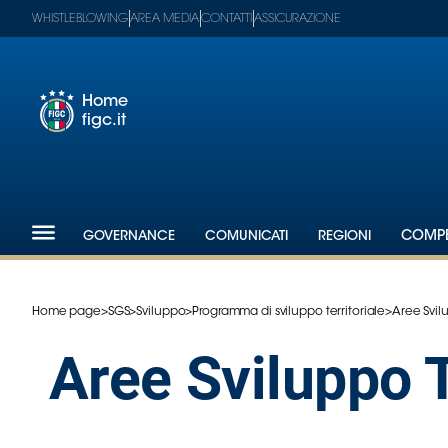
WHISTLEBLOWING
AREA MEDIA
CONTATTI
ASSICURAZIONE
Home
figc.it
Footer
1
Federazione
GOVERNANCE
COMUNICATI
REGIONI
COMPE
Nazionali
Partner
Tecnici
Home page
>
SGS
>
Sviluppo
>
Programma di sviluppo territoriale
>
Aree Svilu
SGS
Paralimpico
Aree Sviluppo T
Serie
A
Women
Serie