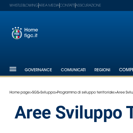
WHISTLEBLOWING
AREA MEDIA
CONTATTI
ASSICURAZIONE
Home
figc.it
Footer
1
Federazione
GOVERNANCE
COMUNICATI
REGIONI
COMPE
Nazionali
Partner
Tecnici
Home page
>
SGS
>
Sviluppo
>
Programma di sviluppo territoriale
>
Aree Svilu
SGS
Paralimpico
Aree Sviluppo T
Serie
A
Women
Serie