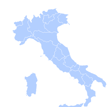
B
Femminile
Museo
del
Calcio
Shop
I
partner
delle
nazionali
Assicurazione
Cerca
Whistleblowing