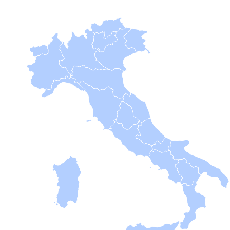
B
Femminile
Museo
del
Calcio
Shop
I
partner
delle
nazionali
Assicurazione
Cerca
Whistleblowing