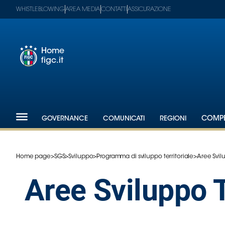
WHISTLEBLOWING
AREA MEDIA
CONTATTI
ASSICURAZIONE
Home
figc.it
Footer
1
Federazione
GOVERNANCE
COMUNICATI
REGIONI
COMPE
Nazionali
Partner
Tecnici
Home page
>
SGS
>
Sviluppo
>
Programma di sviluppo territoriale
>
Aree Svilu
SGS
Paralimpico
Aree Sviluppo T
Serie
A
Women
Serie