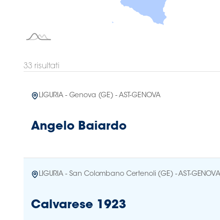
Area
Media
Contatti
33
risultati
Assicurazione
LIGURIA - Genova (GE) - AST-GENOVA
Social media
Angelo Baiardo
LIGURIA - San Colombano Certenoli (GE) - AST-GENOV
Calvarese 1923