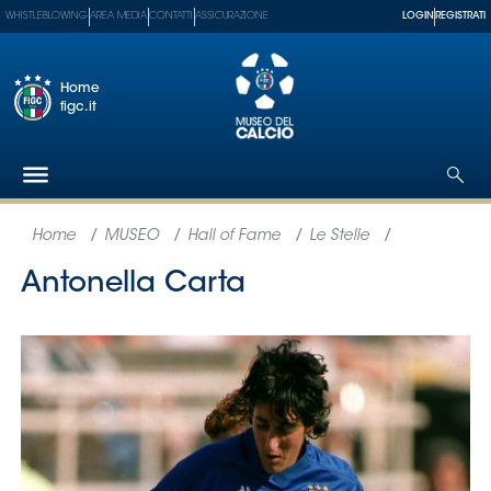
WHISTLEBLOWING
AREA MEDIA
CONTATTI
ASSICURAZIONE
LOGIN
REGISTRATI
Home
figc.it
Federazione
Nazionali
Partner
Tecnici
SGS
Paralimpico
Serie
A
Women