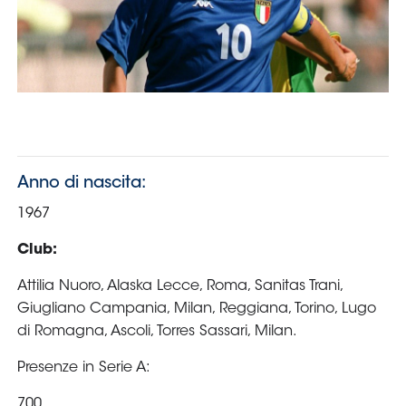
Serie
B
Femminile
Museo
del
Calcio
Shop
I
partner
delle
nazionali
Assicurazione
Cerca
Whistleblowing