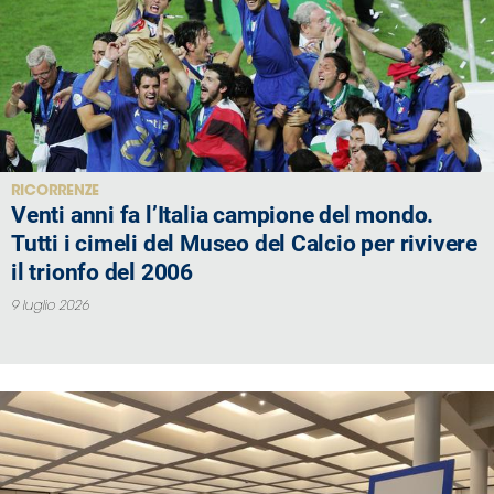
Area
Media
Contatti
RICORRENZE
Assicurazione
Venti anni fa l’Italia campione del mondo.
Tutti i cimeli del Museo del Calcio per rivivere
Social media
il trionfo del 2006
9 luglio 2026