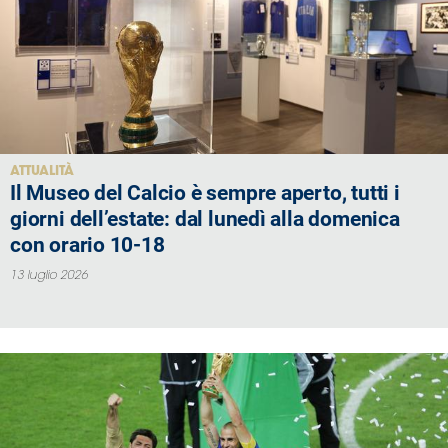
Serie
B
Femminile
Museo
del
Calcio
Shop
ATTUALITÀ
Il Museo del Calcio è sempre aperto, tutti i
I
partner
giorni dell’estate: dal lunedì alla domenica
delle
con orario 10-18
nazionali
13 luglio 2026
Assicurazione
Cerca
Whistleblowing