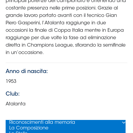
Area
Media
Contatti
Assicurazione
Social media