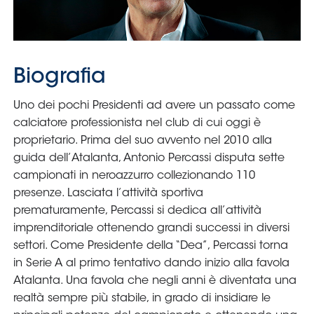
Serie
B
Femminile
Museo
del
Calcio
Shop
I
partner
delle
nazionali
Assicurazione
Cerca
Whistleblowing