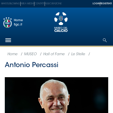
WHISTLEBLOWING
AREA MEDIA
CONTATTI
ASSICURAZIONE
LOGIN
REGISTRATI
Home
figc.it
Federazione
Nazionali
Partner
Tecnici
SGS
Paralimpico
Serie
A
Women