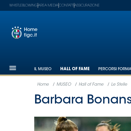
WHISTLEBLOWING
AREA MEDIA
CONTATTI
ASSICURAZIONE
Home
figc.it
Footer
1
Federazione
IL MUSEO
HALL OF FAME
PERCORSI FORMAT
Nazionali
Partner
Tecnici
SGS
Paralimpico
Serie
A
Women
Serie