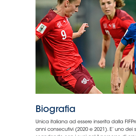
B
Femminile
Museo
del
Calcio
Shop
I
partner
delle
nazionali
Assicurazione
Cerca
Whistleblowing