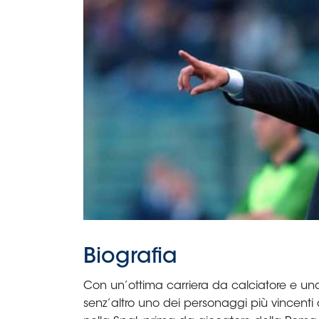
B
Femminile
Museo
del
Calcio
Shop
I
partner
delle
nazionali
Assicurazione
Cerca
Whistleblowing