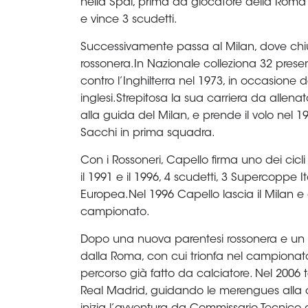
Area
Media
Contatti
Assicurazione
Social media