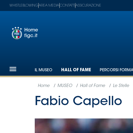
WHISTLEBLOWING
AREA MEDIA
CONTATTI
ASSICURAZIONE
Home
figc.it
Footer
1
Federazione
IL MUSEO
HALL OF FAME
PERCORSI FORMAT
Nazionali
Partner
Tecnici
SGS
Paralimpico
Serie
A
Women
Serie