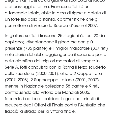
Area
Media
Contatti
Assicurazione
Social media