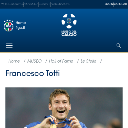
WHISTLEBLOWING
AREA MEDIA
CONTATTI
ASSICURAZIONE
LOGIN
REGISTRATI
Home
figc.it
Federazione
Nazionali
Partner
Tecnici
SGS
Paralimpico
Serie
A
Women