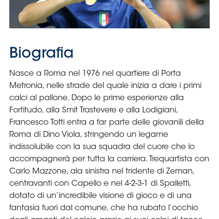
Serie
B
Femminile
Museo
del
Calcio
Shop
I
partner
delle
nazionali
Assicurazione
Cerca
Whistleblowing