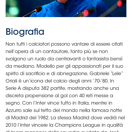
Serie
B
Femminile
Museo
del
Calcio
Shop
I
partner
delle
nazionali
Assicurazione
Cerca
Whistleblowing