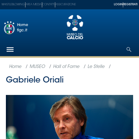
WHISTLEBLOWING
AREA MEDIA
CONTATTI
ASSICURAZIONE
LOGIN
REGISTRATI
Home
figc.it
Federazione
Nazionali
Partner
Tecnici
SGS
Paralimpico
Serie
A
Women