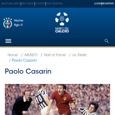
WHISTLEBLOWING
AREA MEDIA
CONTATTI
ASSICURAZIONE
LOGIN
REGISTRATI
Home
figc.it
Federazione
Nazionali
Partner
Tecnici
SGS
Paralimpico
Serie
A
Women