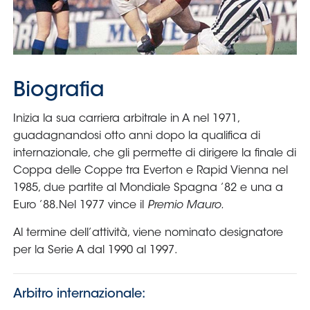
Serie
B
Femminile
Museo
del
Calcio
Shop
I
partner
delle
nazionali
Assicurazione
Cerca
Whistleblowing