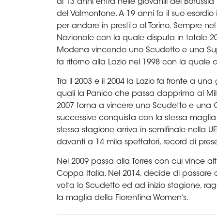
Area
Media
Contatti
Assicurazione
Social media