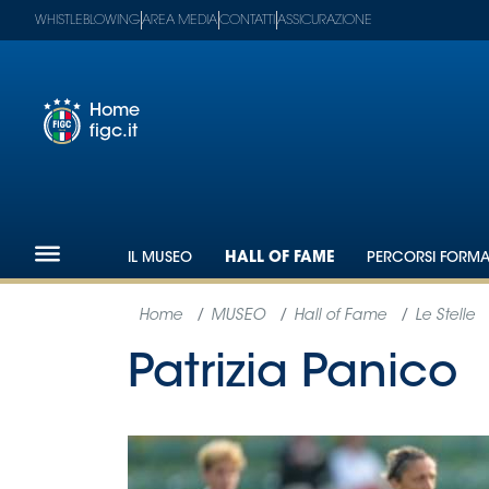
WHISTLEBLOWING
AREA MEDIA
CONTATTI
ASSICURAZIONE
Home
figc.it
Footer
1
Federazione
IL MUSEO
HALL OF FAME
PERCORSI FORMAT
Nazionali
Partner
Tecnici
SGS
Paralimpico
Serie
A
Women
Serie