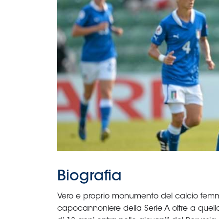
B
Femminile
Museo
del
Calcio
Shop
I
partner
delle
nazionali
Assicurazione
Cerca
Whistleblowing