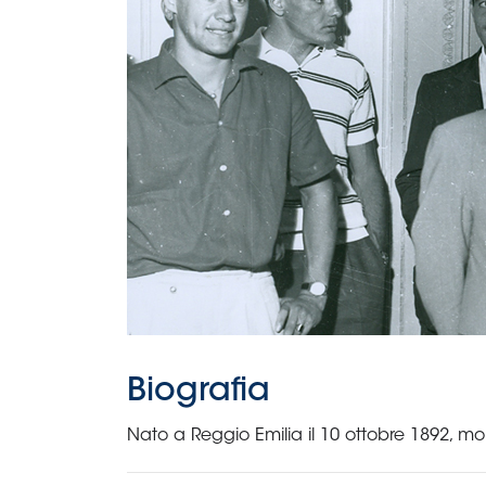
B
Femminile
Museo
del
Calcio
Shop
I
partner
delle
nazionali
Assicurazione
Cerca
Whistleblowing