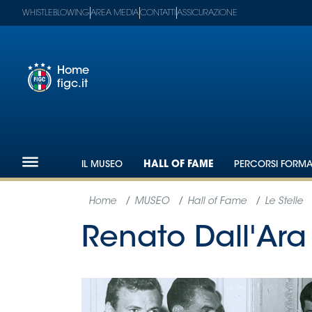
WHISTLEBLOWING
AREA MEDIA
CONTATTI
ASSICURAZIONE
Home
figc.it
Footer
1
Federazione
IL MUSEO
HALL OF FAME
PERCORSI FORMAT
Nazionali
Partner
Tecnici
SGS
Paralimpico
Serie
A
Women
Serie