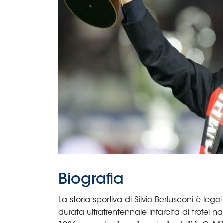
B
Femminile
Museo
del
Calcio
Shop
I
partner
delle
nazionali
Assicurazione
Cerca
Whistleblowing