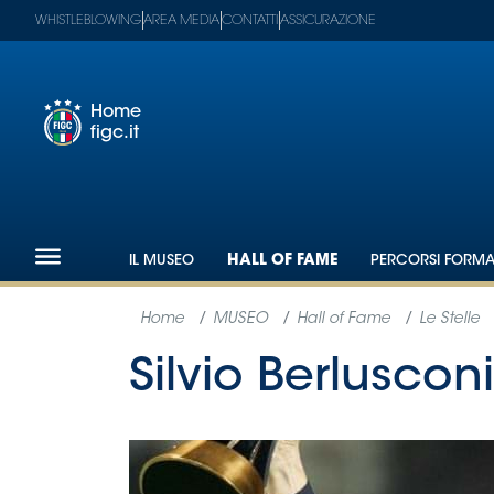
WHISTLEBLOWING
AREA MEDIA
CONTATTI
ASSICURAZIONE
Home
figc.it
Footer
1
Federazione
IL MUSEO
HALL OF FAME
PERCORSI FORMAT
Nazionali
Partner
Tecnici
SGS
Paralimpico
Serie
A
Women
Serie