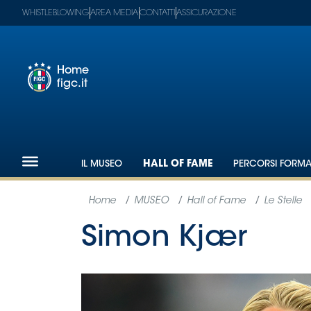
WHISTLEBLOWING
AREA MEDIA
CONTATTI
ASSICURAZIONE
Home
figc.it
Footer
1
Federazione
IL MUSEO
HALL OF FAME
PERCORSI FORMAT
Nazionali
Partner
Tecnici
SGS
Paralimpico
Serie
A
Women
Serie