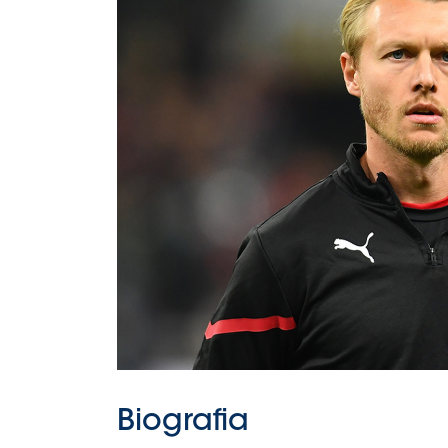
B
Femminile
Museo
del
Calcio
Shop
I
partner
delle
nazionali
Assicurazione
Cerca
Whistleblowing