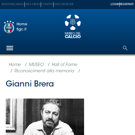
WHISTLEBLOWING
AREA MEDIA
CONTATTI
ASSICURAZIONE
LOGIN
REGISTRATI
Home
figc.it
Federazione
Nazionali
Partner
Tecnici
SGS
Paralimpico
Serie
A
Women