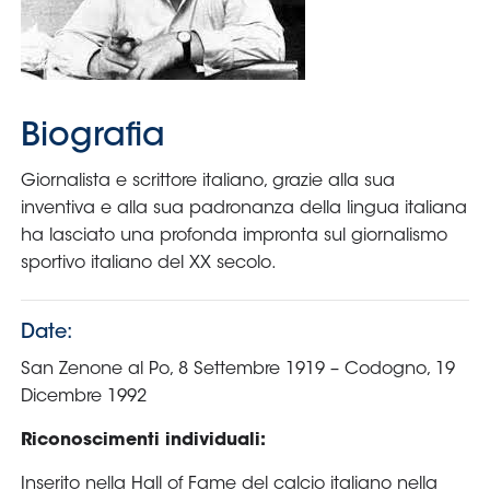
Serie
B
Femminile
Museo
del
Calcio
Shop
I
partner
delle
nazionali
Assicurazione
Cerca
Whistleblowing