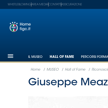
WHISTLEBLOWING
AREA MEDIA
CONTATTI
ASSICURAZIONE
Home
figc.it
Footer
1
Federazione
IL MUSEO
HALL OF FAME
PERCORSI FORMAT
Nazionali
Partner
Tecnici
SGS
Paralimpico
Serie
A
Women
Serie