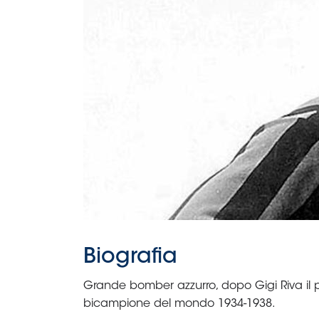
B
Femminile
Museo
del
Calcio
Shop
I
partner
delle
nazionali
Assicurazione
Cerca
Whistleblowing