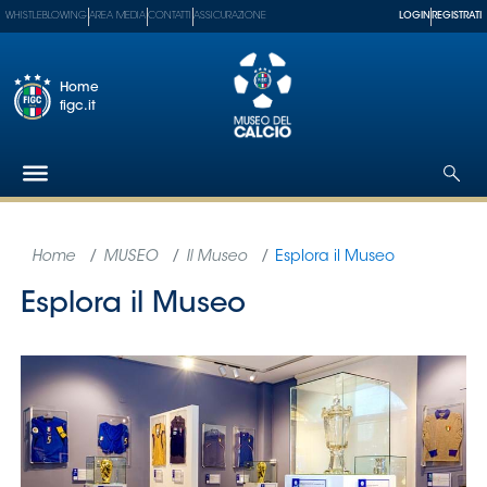
WHISTLEBLOWING
AREA MEDIA
CONTATTI
ASSICURAZIONE
LOGIN
REGISTRATI
Home
figc.it
Federazione
Nazionali
Partner
Tecnici
SGS
Paralimpico
Serie
A
Women