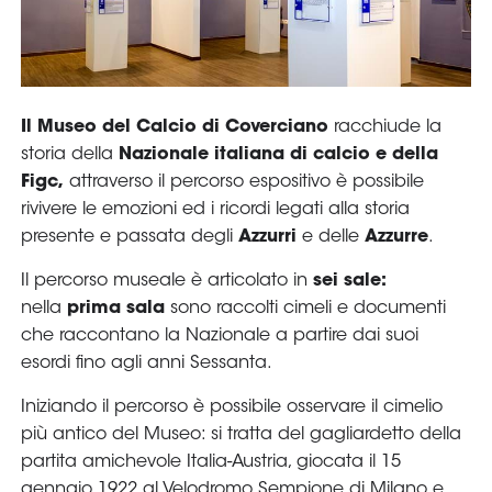
Serie
B
Femminile
Museo
del
Calcio
Shop
I
partner
delle
nazionali
Assicurazione
Cerca
Whistleblowing