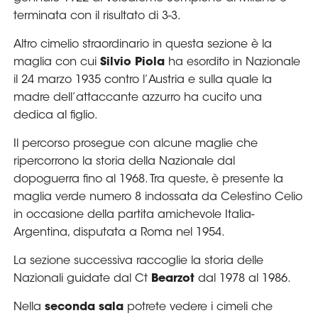
Area
Media
Contatti
Assicurazione
Social media