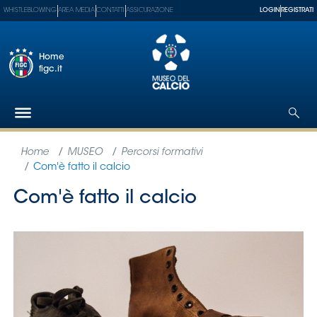
WHISTLEBLOWING
AREA MEDIA
CONTATTI
ASSICURAZIONE
LOGIN
REGISTRATI
Home
figc.it
Federazione
Nazionali
Partner
Tecnici
SGS
Paralimpico
Serie
A
Women