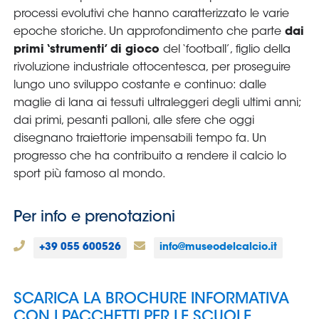
Area
Media
Contatti
Assicurazione
Social media