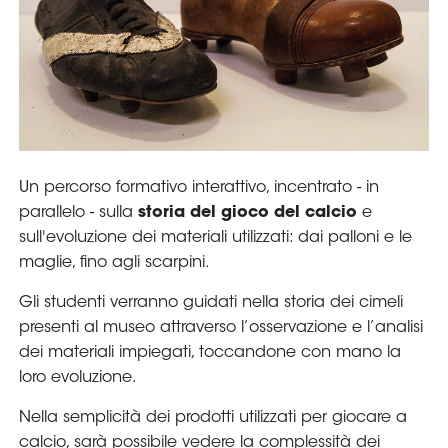
Serie
B
Femminile
Museo
del
Calcio
Shop
I
partner
delle
nazionali
Assicurazione
Cerca
Whistleblowing