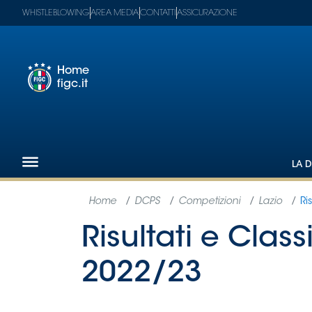
WHISTLEBLOWING
AREA MEDIA
CONTATTI
ASSICURAZIONE
Home
figc.it
Footer
1
Federazione
LA D
Nazionali
Partner
Tecnici
SGS
Paralimpico
Serie
A
Women
Serie