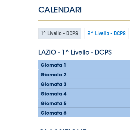
B
Femminile
Museo
del
Calcio
Shop
I
partner
delle
nazionali
Assicurazione
Cerca
Whistleblowing