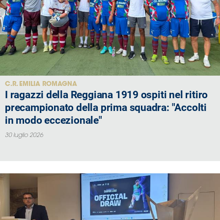
Serie
B
Femminile
Museo
del
Calcio
Shop
C.R. EMILIA ROMAGNA
I ragazzi della Reggiana 1919 ospiti nel ritiro
I
partner
precampionato della prima squadra: "Accolti
delle
in modo eccezionale"
nazionali
30 luglio 2026
Assicurazione
Cerca
Whistleblowing