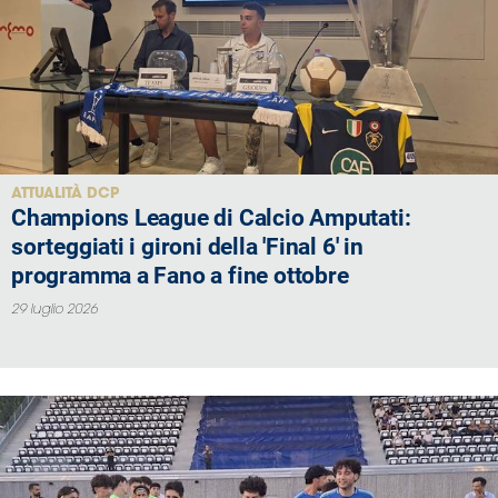
Area
Media
Contatti
ATTUALITÀ DCP
Assicurazione
Champions League di Calcio Amputati:
sorteggiati i gironi della 'Final 6' in
Social media
programma a Fano a fine ottobre
29 luglio 2026