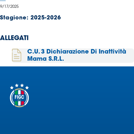
Serie
9/17/2025
B
Stagione:
2025-2026
Femminile
Museo
del
ALLEGATI
Calcio
Shop
C.U. 3 Dichiarazione Di Inattività
I
Mama S.R.L.
partner
delle
nazionali
Assicurazione
Cerca
Whistleblowing