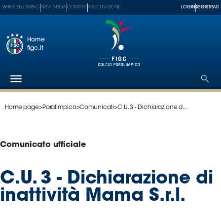
WHISTLEBLOWING
AREA MEDIA
CONTATTI
ASSICURAZIONE
LOGIN
REGISTRATI
Home
figc.it
Home page
>
Paralimpico
>
Comunicati
>
C.U. 3 - Dichiarazione d...
Federazione
Nazionali
Partner
Comunicato ufficiale
Tecnici
SGS
C.U. 3 - Dichiarazione di
Paralimpico
inattività Mama S.r.l.
Serie
A
Women