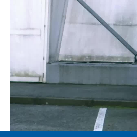
Area
Media
Contatti
Assicurazione
Social media