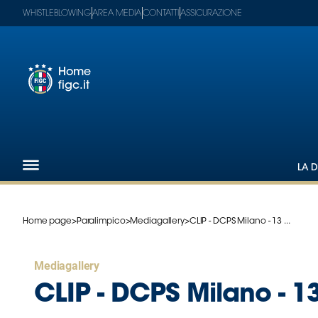
WHISTLEBLOWING
AREA MEDIA
CONTATTI
ASSICURAZIONE
Home
figc.it
Footer
1
Federazione
LA D
Nazionali
Partner
Tecnici
Home page
>
Paralimpico
>
Mediagallery
>
CLIP - DCPS Milano - 13 ...
SGS
Paralimpico
Mediagallery
Serie
A
CLIP - DCPS Milano - 
Women
Serie