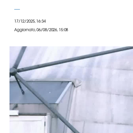
B
Femminile
Museo
17/12/2025, 16:34
del
Aggiornato,
06/08/2026, 15:08
Calcio
Shop
I
partner
delle
nazionali
Assicurazione
Cerca
Whistleblowing