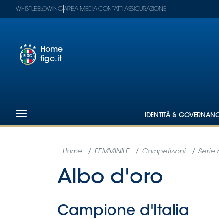
WHISTLEBLOWING
AREA MEDIA
CONTATTI
ASSICURAZIONE
Home
figc.it
Footer
1
Federazione
IDENTITÀ & GOVERNAN
Nazionali
Partner
Tecnici
SGS
Paralimpico
Serie
A
Women
Serie