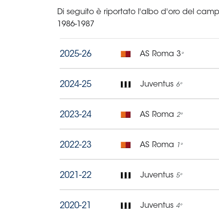
B
Femminile
Museo
del
Calcio
Shop
I
partner
delle
nazionali
Assicurazione
Cerca
Whistleblowing