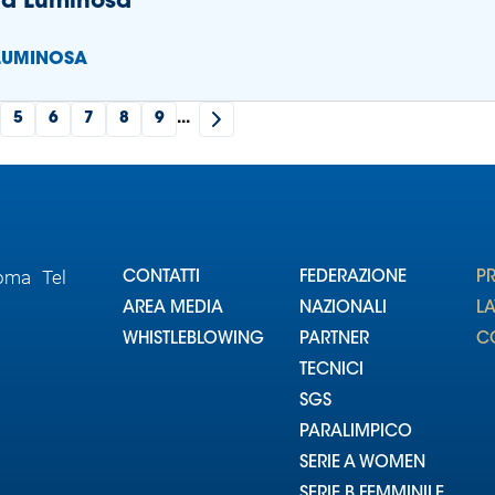
gna Luminosa
 LUMINOSA
5
6
7
8
9
...
Roma Tel
CONTATTI
FEDERAZIONE
P
AREA MEDIA
NAZIONALI
L
WHISTLEBLOWING
PARTNER
CO
TECNICI
SGS
PARALIMPICO
SERIE A WOMEN
SERIE B FEMMINILE