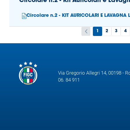
Circolare n.2 - Kit Auricolari e Lava
Circolare n.2 - KIT AURICOLARI E LAVAGNA
1
2
3
4
Via Gregorio Allegri 14, 00198 - 
06. 84 911