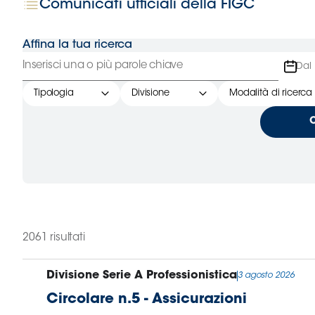
Comunicati ufficiali della FIGC
B
Femminile
Museo
Affina la tua ricerca
del
Calcio
Shop
Tipologia
Divisione
Modalità di ricerca
I
partner
delle
nazionali
Assicurazione
2061 risultati
Cerca
Divisione Serie A Professionistica
3 agosto 2026
Circolare n.5 - Assicurazioni
Whistleblowing