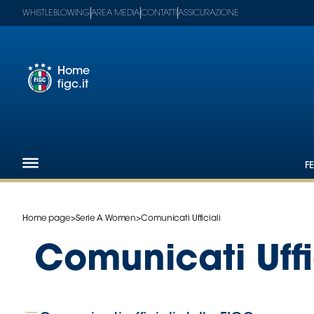
WHISTLEBLOWING
AREA MEDIA
CONTATTI
ASSICURAZIONE
Home
figc.it
Footer
1
Federazione
F
Nazionali
Partner
Tecnici
Home page
>
Serie A Women
>
Comunicati Ufficiali
SGS
Paralimpico
Comunicati Uffi
Serie
A
Women
Serie