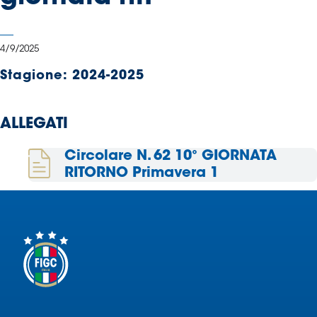
Serie
B
Femminile
4/9/2025
Museo
Stagione:
2024-2025
del
Calcio
Shop
ALLEGATI
I
partner
Circolare N. 62 10° GIORNATA
delle
RITORNO Primavera 1
nazionali
Assicurazione
Cerca
Whistleblowing