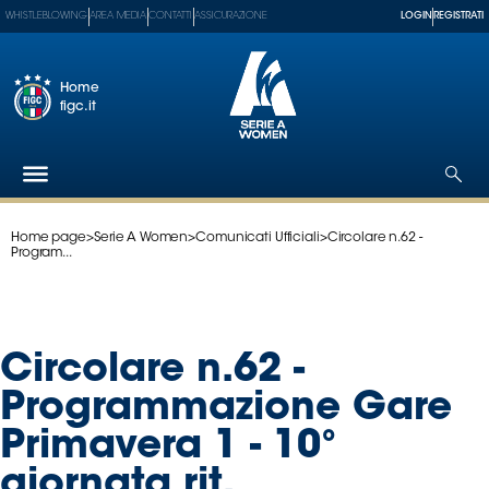
WHISTLEBLOWING
AREA MEDIA
CONTATTI
ASSICURAZIONE
LOGIN
REGISTRATI
Home
figc.it
Home page
>
Serie A Women
>
Comunicati Ufficiali
>
Circolare n.62 -
Federazione
Program...
Nazionali
Partner
Tecnici
Circolare n.62 -
SGS
Paralimpico
Programmazione Gare
Serie
Primavera 1 - 10°
A
Women
giornata rit.