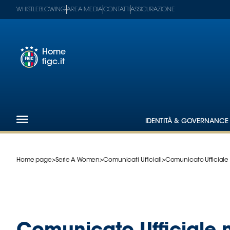
WHISTLEBLOWING
AREA MEDIA
CONTATTI
ASSICURAZIONE
Home
figc.it
Footer
1
Federazione
IDENTITÀ & GOVERNANCE
Nazionali
Partner
Tecnici
Home page
>
Serie A Women
>
Comunicati Ufficiali
>
Comunicato Ufficiale n
SGS
Paralimpico
Serie
A
Women
Serie