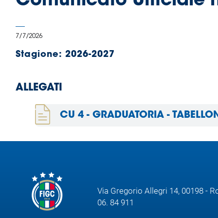
Comunicato Ufficiale 
B
Femminile
Museo
7/7/2026
del
Calcio
Stagione:
2026-2027
Shop
I
partner
ALLEGATI
delle
nazionali
CU 4 - GRADUATORIA - TABELLO
Assicurazione
Cerca
Via Gregorio Allegri 14, 00198 - 
06. 84 911
Whistleblowing