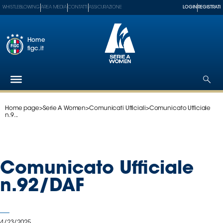
WHISTLEBLOWING
AREA MEDIA
CONTATTI
ASSICURAZIONE
LOGIN
REGISTRATI
Home
figc.it
Home page
>
Serie A Women
>
Comunicati Ufficiali
>
Comunicato Ufficiale
Federazione
n.9...
Nazionali
Partner
Tecnici
Comunicato Ufficiale
SGS
Paralimpico
n.92/DAF
Serie
A
Women
4/23/2025