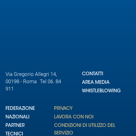
Area
Media
Contatti
Assicurazione
Social media
Via Gregorio Allegri 14,
CONTATTI
00198 - Roma Tel 06. 84
AREA MEDIA
911
WHISTLEBLOWING
FEDERAZIONE
PRIVACY
NAZIONALI
LAVORA CON NOI
PARTNER
CONDIZIONI DI UTILIZZO DEL
SERVIZIO
TECNICI