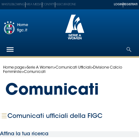
WHISTLEBLOWING
AREA MEDIA
CONTATTI
ASSICURAZIONE
LOGIN
REGISTRATI
Home
figc.it
Home page
>
Serie A Women
>
Comunicati Ufficiali
>
Divisione Calcio
Federazione
Femminile
>
Comunicati
Nazionali
Comunicati
Partner
Tecnici
SGS
Paralimpico
Comunicati ufficiali della FIGC
Serie
A
Affina la tua ricerca
Women