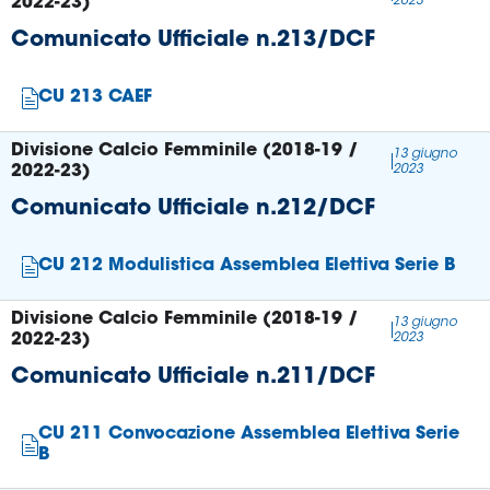
2022-23)
2023
Comunicato Ufficiale n.213/DCF
Area
Media
CU 213 CAEF
Contatti
Divisione Calcio Femminile (2018-19 /
13 giugno
2022-23)
2023
Assicurazione
Comunicato Ufficiale n.212/DCF
Social media
CU 212 Modulistica Assemblea Elettiva Serie B
Divisione Calcio Femminile (2018-19 /
13 giugno
2022-23)
2023
Comunicato Ufficiale n.211/DCF
CU 211 Convocazione Assemblea Elettiva Serie
B