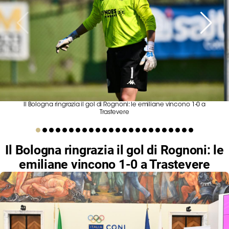
Serie
B
Femminile
Museo
del
Calcio
Shop
I
Il Bologna ringrazia il gol di Rognoni: le emiliane vincono 1-0 a
partner
Trastevere
delle
nazionali
Il Bologna ringrazia il gol di Rognoni: le
Assicurazione
emiliane vincono 1-0 a Trastevere
Cerca
Whistleblowing