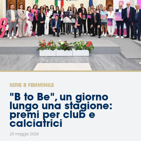
Area
Media
Contatti
Assicurazione
Social media
SERIE B FEMMINILE
"B to Be", un giorno
lungo una stagione:
premi per club e
calciatrici
25 maggio 2026