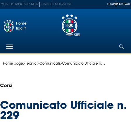
WHISTLEBLOWING
AREA MEDIA
CONTATTI
ASSICURAZIONE
LOGIN
REGISTRATI
Home
figc.it
Home page
>
Tecnici
>
Comunicati
>
Comunicato Ufficiale n. ...
Federazione
Nazionali
Partner
Corsi
Tecnici
SGS
Comunicato Ufficiale n.
Paralimpico
229
Serie
A
Women