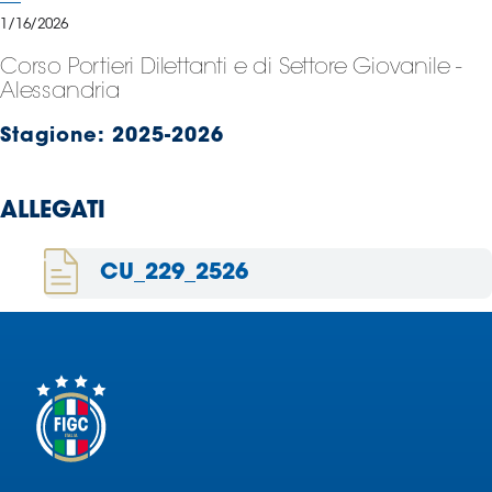
Serie
1/16/2026
B
Corso Portieri Dilettanti e di Settore Giovanile -
Femminile
Alessandria
Museo
del
Stagione:
2025-2026
Calcio
Shop
ALLEGATI
I
partner
delle
CU_229_2526
nazionali
Assicurazione
Cerca
Whistleblowing