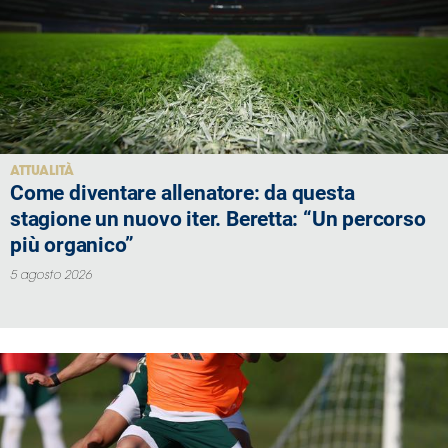
Serie
B
Femminile
Museo
del
Calcio
Shop
ATTUALITÀ
Come diventare allenatore: da questa
I
partner
stagione un nuovo iter. Beretta: “Un percorso
delle
più organico”
nazionali
5 agosto 2026
Assicurazione
Cerca
Whistleblowing