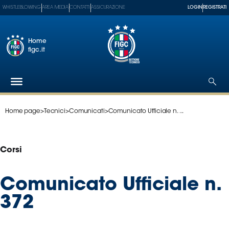
WHISTLEBLOWING
AREA MEDIA
CONTATTI
ASSICURAZIONE
LOGIN
REGISTRATI
Home
figc.it
Home page
>
Tecnici
>
Comunicati
>
Comunicato Ufficiale n. ...
Federazione
Nazionali
Partner
Corsi
Tecnici
SGS
Comunicato Ufficiale n.
Paralimpico
372
Serie
A
Women