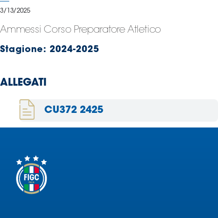
Serie
3/13/2025
B
Ammessi Corso Preparatore Atletico
Femminile
Museo
Stagione:
2024-2025
del
Calcio
Shop
ALLEGATI
I
partner
CU372 2425
delle
nazionali
Assicurazione
Cerca
Whistleblowing