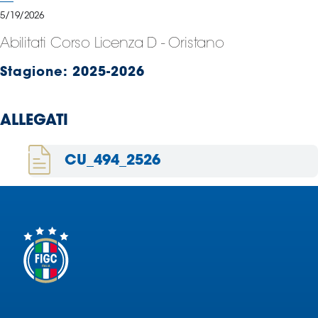
Serie
5/19/2026
B
Abilitati Corso Licenza D - Oristano
Femminile
Museo
Stagione:
2025-2026
del
Calcio
Shop
ALLEGATI
I
partner
CU_494_2526
delle
nazionali
Assicurazione
Cerca
Whistleblowing