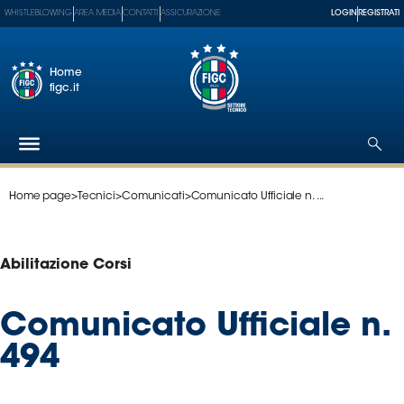
WHISTLEBLOWING
AREA MEDIA
CONTATTI
ASSICURAZIONE
LOGIN
REGISTRATI
Home
figc.it
Home page
>
Tecnici
>
Comunicati
>
Comunicato Ufficiale n. ...
Federazione
Nazionali
Partner
Abilitazione Corsi
Tecnici
SGS
Comunicato Ufficiale n.
Paralimpico
494
Serie
A
Women