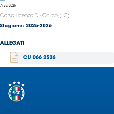
Serie
7/25/2025
B
Corso Licenza D - Colico (LC)
Femminile
Museo
Stagione:
2025-2026
del
Calcio
Shop
ALLEGATI
I
partner
CU 066 2526
delle
nazionali
Assicurazione
Cerca
Whistleblowing