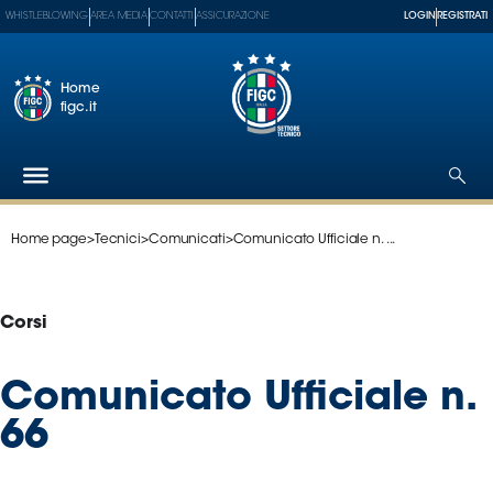
WHISTLEBLOWING
AREA MEDIA
CONTATTI
ASSICURAZIONE
LOGIN
REGISTRATI
Home
figc.it
Home page
>
Tecnici
>
Comunicati
>
Comunicato Ufficiale n. ...
Federazione
Nazionali
Partner
Corsi
Tecnici
SGS
Comunicato Ufficiale n.
Paralimpico
66
Serie
A
Women