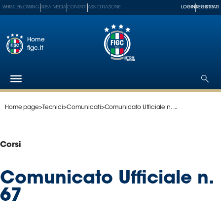
WHISTLEBLOWING
AREA MEDIA
CONTATTI
ASSICURAZIONE
LOGIN
REGISTRATI
Home
figc.it
Home page
>
Tecnici
>
Comunicati
>
Comunicato Ufficiale n. ...
Federazione
Nazionali
Partner
Corsi
Tecnici
SGS
Comunicato Ufficiale n.
Paralimpico
67
Serie
A
Women