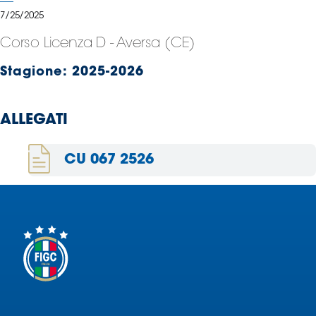
Serie
7/25/2025
B
Corso Licenza D - Aversa (CE)
Femminile
Museo
Stagione:
2025-2026
del
Calcio
Shop
ALLEGATI
I
partner
CU 067 2526
delle
nazionali
Assicurazione
Cerca
Whistleblowing