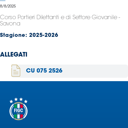
Serie
8/8/2025
B
Corso Portieri Dilettanti e di Settore Giovanile -
Femminile
Savona
Museo
del
Stagione:
2025-2026
Calcio
Shop
ALLEGATI
I
partner
delle
CU 075 2526
nazionali
Assicurazione
Cerca
Whistleblowing