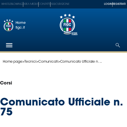
WHISTLEBLOWING
AREA MEDIA
CONTATTI
ASSICURAZIONE
LOGIN
REGISTRATI
Home
figc.it
Home page
>
Tecnici
>
Comunicati
>
Comunicato Ufficiale n. ...
Federazione
Nazionali
Partner
Corsi
Tecnici
SGS
Comunicato Ufficiale n.
Paralimpico
75
Serie
A
Women