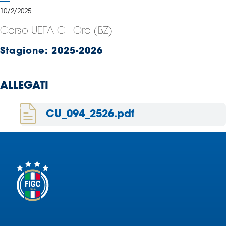
Serie
10/2/2025
B
Corso UEFA C - Ora (BZ)
Femminile
Museo
Stagione:
2025-2026
del
Calcio
Shop
ALLEGATI
I
partner
CU_094_2526.pdf
delle
nazionali
Assicurazione
Cerca
Whistleblowing