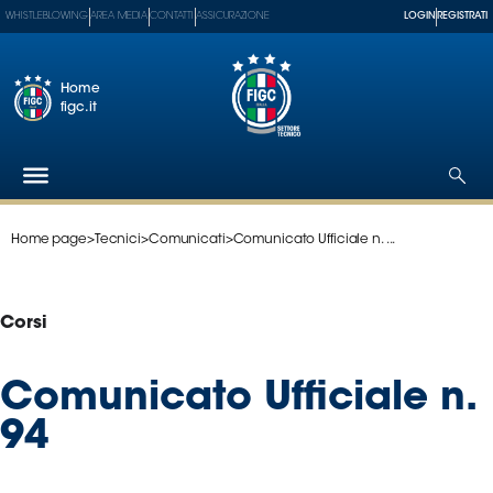
WHISTLEBLOWING
AREA MEDIA
CONTATTI
ASSICURAZIONE
LOGIN
REGISTRATI
Home
figc.it
Home page
>
Tecnici
>
Comunicati
>
Comunicato Ufficiale n. ...
Federazione
Nazionali
Partner
Corsi
Tecnici
SGS
Comunicato Ufficiale n.
Paralimpico
94
Serie
A
Women