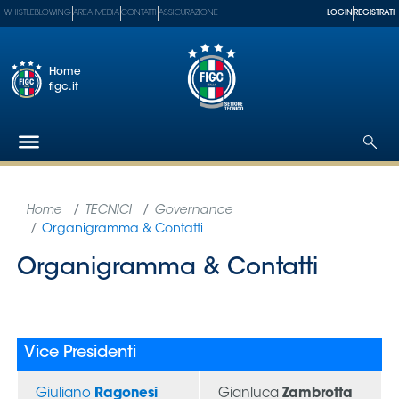
WHISTLEBLOWING
AREA MEDIA
CONTATTI
ASSICURAZIONE
LOGIN
REGISTRATI
Home
figc.it
Federazione
Nazionali
Partner
Tecnici
SGS
Paralimpico
Serie
A
Women