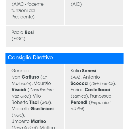
Serie
B
Femminile
Museo
del
Calcio
Shop
I
partner
delle
nazionali
Assicurazione
Cerca
Whistleblowing