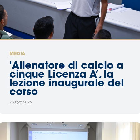
Area
Media
Contatti
MEDIA
Assicurazione
'Allenatore di calcio a
cinque Licenza A’, la
Social media
lezione inaugurale del
corso
7 luglio 2026