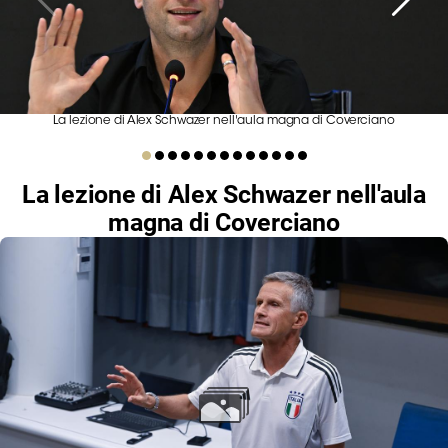
Serie
B
Femminile
Museo
del
La lezione di Alex Schwazer nell'aula magna di Coverciano
Calcio
Shop
La lezione di Alex Schwazer nell'aula
I
partner
magna di Coverciano
delle
nazionali
Assicurazione
Cerca
Whistleblowing