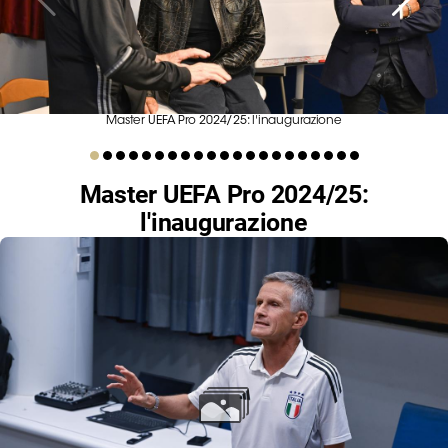
Serie
B
Femminile
Museo
del
Master UEFA Pro 2024/25: l'inaugurazione
Calcio
Shop
Master UEFA Pro 2024/25:
I
partner
l'inaugurazione
delle
nazionali
Assicurazione
Cerca
Whistleblowing