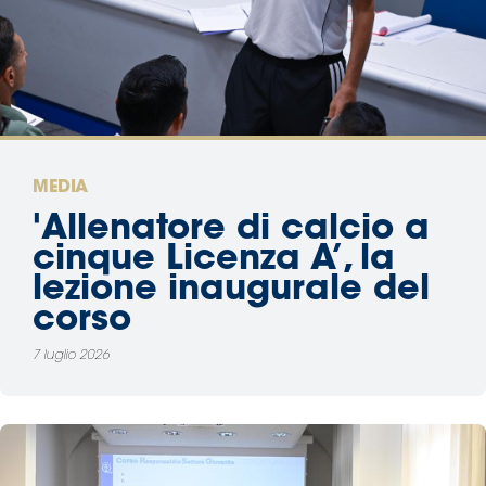
Area
Media
Contatti
MEDIA
Assicurazione
'Allenatore di calcio a
cinque Licenza A’, la
Social media
lezione inaugurale del
corso
7 luglio 2026